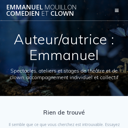
Passer
EMMANUEL
MOUILLON
au
COMEDIEN
ET
CLOWN
contenu
Auteur/autrice :
Emmanuel
Spectacles, ateliers et stages de théâtre et de
clown, accompagnement individuel et collectif
Rien de trouvé
Il semble que ce que vous cherchez est introuvable. Essayez